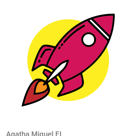
Agatha Miquel EI