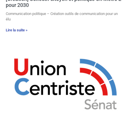
pour 2030
Communication politique – Création outils de communication pour un
élu
Lire la suite »